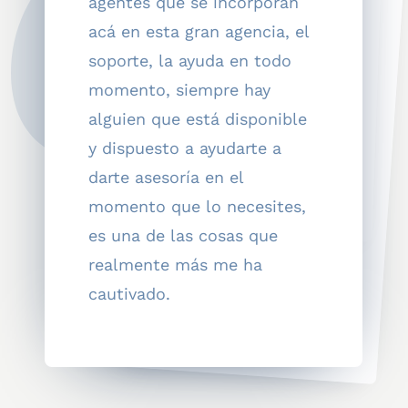
agentes que se incorporan
acá en esta gran agencia, el
nosotros los agentes.
agentes.
soporte, la ayuda en todo
dinero.
momento, siempre hay
pesar de ser joven.
alguien que está disponible
La experiencia de trabajar con Curiman Brokers es algo extraordinariamente bueno. Llevo nueve años trabajando con Curiman Brokers Group y créanme que se aprende mucho, se disfruta mucho y lo más importante: es una oficina muy seria en la parte laboral.
y dispuesto a ayudarte a
mucha productividad.
darte asesoría en el
momento que lo necesites,
tener paz mental.
Aquí de verdad he
encontrado todo lo que
andaba buscando en otras
es una de las cosas que
realmente más me ha
cautivado.
compañías.