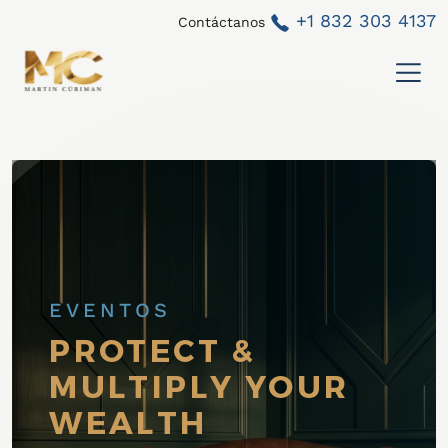
+1 832 303 4137
Contáctanos
EVENTOS
PROTECT &
MULTIPLY YOUR
WEALTH